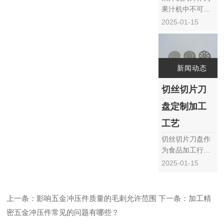
助读者更好地了
果汁机中不可或
解和应……
缺的核心部件，
2025-01-15
其生产工艺流程
至关重要，直接
关系到果汁机的
性能和使用寿
新闻动态
命。下面将详细
介绍果汁机刀片
切丝切片刀
的生产工艺流
盘定制加工
程，包括原材料
准备、切割成
工艺
型、热处理、精
切丝切片刀盘作
加工、表面处理
为食品加工行业
和质量检验……
的重要设备，其
2025-01-15
加工质量和精度
直接影响到食品
加工效率和产品
上一条：影响五金冲压件质量的毛刺允许范围
下一条：加工精
质量。因此，定
密五金冲压件常见的问题有哪些？
制加工切丝切片