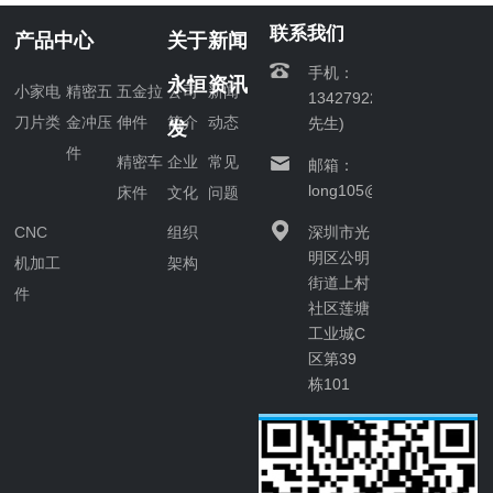
刀盘需要采用科
学的加工工艺，
联系我们
产品中心
关于
新闻
以确保产品质量
手机：
的稳定性和可靠
永恒
资讯
小家电
精密五
五金拉
公司
新闻
13427922201(唐
性。下面将介绍
刀片类
金冲压
伸件
简介
动态
先生)
发
切丝切片刀盘定
制加……
件
精密车
企业
常见
邮箱：
long105@163.com
床件
文化
问题
CNC
组织
深圳市光
明区公明
机加工
架构
街道上村
件
社区莲塘
工业城C
区第39
栋101