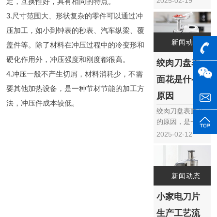
2025-02-19
定，互换性好，具有相同的特点。
工具，以其独特
3.尺寸范围大、形状复杂的零件可以通过冲
的设计、卓越的
压加工，如小到钟表的秒表、汽车纵梁、覆
性能和广泛的应
用领域，在金属
新闻动态
盖件等。除了材料在冲压过程中的冷变形和
加工、模具制
硬化作用外，冲压强度和刚度都很高。
绞肉刀盘表
造、PCB板切割
等多个行业中发
4.冲压一般不产生切屑，材料消耗少，不需
面花是什么
挥着重要作用。
要其他加热设备，是一种节材节能的加工方
本文将深入探讨
原因
法，冲压件成本较低。
五金V型刀片的
绞肉刀盘表面花
应用优势与特
的原因，是一个
点，以……
在食品加工机械
2025-02-12
领域中经常被提
及的问题。表面
花的产生不仅影
响着绞肉机的美
新闻动态
观度，更可能对
小家电刀片
绞肉效果和食品
安全造成潜在影
生产工艺流