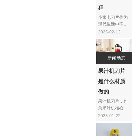
响。本文将深入
探讨绞肉刀盘表
程
面花的成因，以
小家电刀片作为
及如何通过科学
现代生活中不可
的方……
或缺的工具，其
2025-02-12
生产工艺流程对
于确保产品质量
和性能至关重
要。本文将详细
新闻动态
介绍小家电刀片
果汁机刀片
的生产工艺流
程，包括原材料
是什么材质
选取、造粒与冶
炼、铸造、加
做的
工、热处理以及
果汁机刀片，作
包装等关键步
为果汁机核心部
骤，以帮助
件之一，其材质
2025-01-22
读……
的选择对于果汁
机的性能、耐用
性以及安全性都