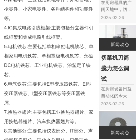
在厨房器具的广
枪零件、小家电零件、各种结构件和功能件
阔天地中，切丝
切片刀盘以其高
2025-02-26
等。
效、精准的切割
4.IC集成电路引线框架:主要包括分立器件引
能力，成为了现
线框架和集成电路引线框架。
代厨房不可或缺
的一员。它不仅
新闻动态
5.电机铁芯:主要包括单相串励电机铁芯、单
能够将食材迅速
相家用电机铁芯、单相罩极电机铁芯、永磁
切菜机刀筒
转化为均匀细腻
的丝状或片状，
DC电机铁芯、工业电机铁芯、涂塑定子铁
搅力怎么调
更在提升烹饪效
芯。
率与菜品美观度
试
6.电气铁芯:主要包括E型变压器铁芯、EI型
上发挥着重要作
在厨房设备日益
用。本文将深入
变压器铁芯、I型变压器铁芯等变压器铁
自动化的今天，
探讨……
屑。
切菜机作为餐
2025-02-26
厅、食堂及食品
7.换热器翅片:主要包括工业换热器翅片、家
加工厂的得力助
用换热器翅片、汽车换热器翅片等。
手，其工作效率
与安全性显得尤
8.其他部分:主要包括仪表部分、IT部分、声
新闻动态
为重要。而刀筒