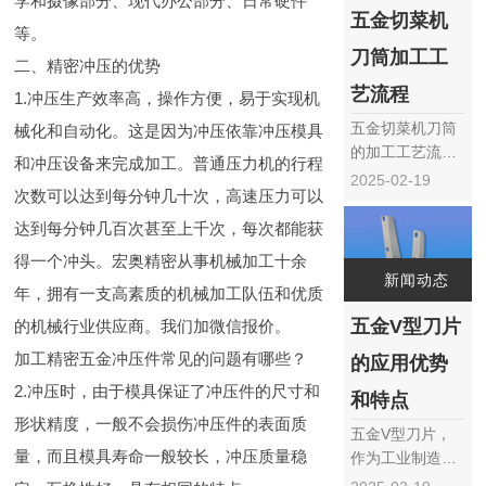
学和摄像部分、现代办公部分、日常硬件
搅力作为切菜机
五金切菜机
等。
性能的核心指标
刀筒加工工
之一，直接影响
二、精密冲压的优势
着食材的切割效
艺流程
1.冲压生产效率高，操作方便，易于实现机
果与机器的使用
五金切菜机刀筒
械化和自动化。这是因为冲压依靠冲压模具
寿命。正确调试
的加工工艺流程
切菜机……
和冲压设备来完成加工。普通压力机的行程
主要包括以下几
2025-02-19
次数可以达到每分钟几十次，高速压力可以
个步骤：‌ 选材：‌
选择适合制作刀
达到每分钟几百次甚至上千次，每次都能获
筒的五金材料，‌
得一个冲头。宏奥精密从事机械加工十余
如不锈钢、‌碳钢
新闻动态
年，拥有一支高素质的机械加工队伍和优质
等，‌确保材料的
硬度、‌韧性和耐
五金V型刀片
的机械行业供应商。我们加微信报价。
久性满足使用要
加工精密五金冲压件常见的问题有哪些？
的应用优势
求。‌根据使用需
2.冲压时，由于模具保证了冲压件的尺寸和
求选择合适的厚
和特点
度……
形状精度，一般不会损伤冲压件的表面质
五金V型刀片，
量，而且模具寿命一般较长，冲压质量稳
作为工业制造中
不可或缺的关键