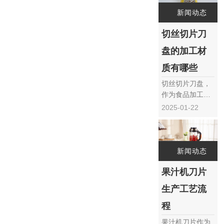
至关重要。在市
新闻动态
场上，果汁机刀
片的材质多种多
切丝切片刀
样，每种材质都
盘的加工材
有其独特的优势
和适用场景。本
质有哪些
文将深入探讨果
切丝切片刀盘，
汁机刀片的常见
作为食品加工、
材质……
木材加工以及金
2025-01-22
属切割等领域的
重要工具，其加
工材质的选择直
接关系到刀具的
新闻动态
耐用性、切削效
果汁机刀片
率以及使用寿
命。本文将详细
生产工艺流
探讨切丝切片刀
盘常用的加工材
程
质及其特点，帮
果汁机刀片作为